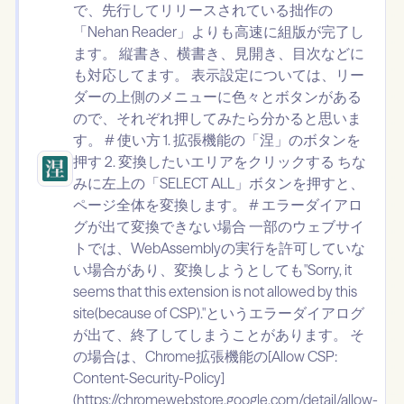
で、先行してリリースされている拙作の
「Nehan Reader」よりも高速に組版が完了し
ます。 縦書き、横書き、見開き、目次などに
も対応してます。 表示設定については、リー
ダーの上側のメニューに色々とボタンがある
ので、それぞれ押してみたら分かると思いま
す。 # 使い方 1. 拡張機能の「涅」のボタンを
押す 2. 変換したいエリアをクリックする ちな
みに左上の「SELECT ALL」ボタンを押すと、
ページ全体を変換します。 # エラーダイアロ
グが出て変換できない場合 一部のウェブサイ
トでは、WebAssemblyの実行を許可していな
い場合があり、変換しようとしても"Sorry, it
seems that this extension is not allowed by this
site(because of CSP)."というエラーダイアログ
が出て、終了してしまうことがあります。 そ
の場合は、Chrome拡張機能の[Allow CSP:
Content-Security-Policy]
(https://chromewebstore.google.com/detail/allow-