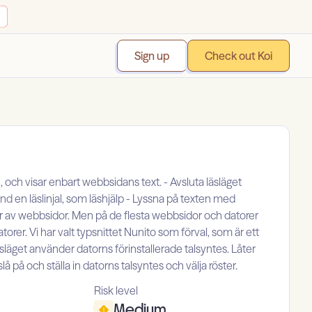
Sign up
Check out Koi
, och visar enbart webbsidans text. - Avsluta läsläget
änd en läslinjal, som läshjälp - Lyssna på texten med
per av webbsidor. Men på de flesta webbsidor och datorer
torer. Vi har valt typsnittet Nunito som förval, som är ett
läget använder datorns förinstallerade talsyntes. Låter
 slå på och ställa in datorns talsyntes och välja röster.
Risk level
Medium