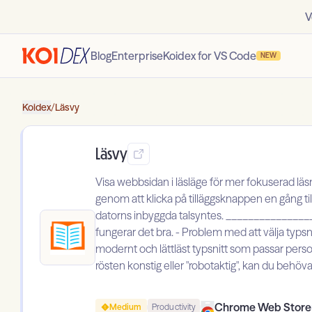
V
Blog
Enterprise
Koidex for VS Code
NEW
Koidex
/
Läsvy
Läsvy
Visa webbsidan i läsläge för mer fokuserad läsn
genom att klicka på tilläggsknappen en gång til
datorns inbyggda talsyntes. ________________ V
fungerar det bra. - Problem med att välja typsnit
modernt och lättläst typsnitt som passar perso
rösten konstig eller "robotaktig", kan du behöva gå
Chrome Web Store
Medium
Productivity