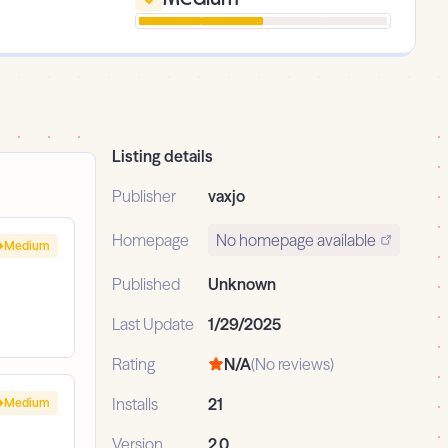
Listing details
Publisher
vaxjo
Homepage
No homepage available
Medium
Published
Unknown
Last Update
1/29/2025
Rating
N/A
(No reviews)
Installs
21
Medium
Version
2.0