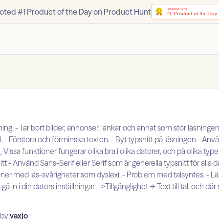
oted #1 Product of the Day on Product Hunt
ing. - Tar bort bilder, annonser, länkar och annat som stör läsningen
l. - Förstora och förminska texten. - Byt typsnitt på läsningen - Anv
issa funktioner fungerar olika bra i olika datorer, och på olika ty
t - Använd Sans-Serif eller Serif som är generella typsnitt för alla da
ner med läs-svårigheter som dyslexi. - Problem med talsyntes. - Läs
 in i din dators inställningar - >Tillgänglighet -> Text till tal, och där
by:
vaxjo