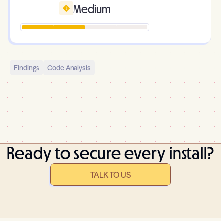
Medium
Findings
Code Analysis
Ready to secure every install?
TALK TO US